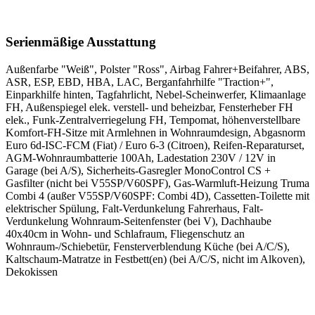
Serienmäßige Ausstattung
Außenfarbe "Weiß", Polster "Ross", Airbag Fahrer+Beifahrer, ABS,
ASR, ESP, EBD, HBA, LAC, Berganfahrhilfe "Traction+",
Einparkhilfe hinten, Tagfahrlicht, Nebel-Scheinwerfer, Klimaanlage
FH, Außenspiegel elek. verstell- und beheizbar, Fensterheber FH
elek., Funk-Zentralverriegelung FH, Tempomat, höhenverstellbare
Komfort-FH-Sitze mit Armlehnen in Wohnraumdesign, Abgasnorm
Euro 6d-ISC-FCM (Fiat) / Euro 6-3 (Citroen), Reifen-Reparaturset,
AGM-Wohnraumbatterie 100Ah, Ladestation 230V / 12V in
Garage (bei A/S), Sicherheits-Gasregler MonoControl CS +
Gasfilter (nicht bei V55SP/V60SPF), Gas-Warmluft-Heizung Truma
Combi 4 (außer V55SP/V60SPF: Combi 4D), Cassetten-Toilette mit
elektrischer Spülung, Falt-Verdunkelung Fahrerhaus, Falt-
Verdunkelung Wohnraum-Seitenfenster (bei V), Dachhaube
40x40cm in Wohn- und Schlafraum, Fliegenschutz an
Wohnraum-/Schiebetür, Fensterverblendung Küche (bei A/C/S),
Kaltschaum-Matratze in Festbett(en) (bei A/C/S, nicht im Alkoven),
Dekokissen